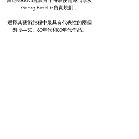
當期Vedova誕辰百年特展便是邀請摯友
Georg Baselitz負責規劃，
選擇其藝術旅程中最具有代表性的兩個
階段—50、60年代和80年代作品。