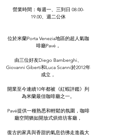
營業時間：每週一、三到日 08.00-
19.00、週二公休
位於米蘭Porta Venezia地區的超人氣咖
啡廳Pavé，
由三位好友Diego Bamberghi、
Giovanni Giberti和Luca Scanni於2012年
成立，
開業至今連續10年都被《紅蝦評鑑》列
為米蘭最佳咖啡廳之一。
Pavé提供一種熟悉和輕鬆的氛圍，咖啡
廳空間猶如開放式烘焙坊客廳，
復古的家具與香甜的氣息彷彿走進義大