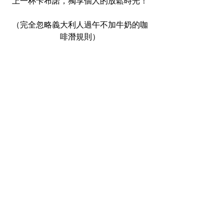
上一杯卡布諾，獨享個人的放鬆時光！
（完全忽略義大利人過午不加牛奶的咖
啡潛規則）