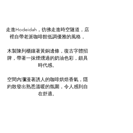
走進Hodeidah，彷彿走進時空隧道，店
裡自帶老派咖啡館低調優雅的風格，
木製陳列櫃鑲著黃銅邊條，復古字體招
牌，帶著一抹煙燻過的奶油色彩，頗具
時代感。
空間內瀰漫著誘人的咖啡烘焙香氣，隱
約散發出熟悉溫暖的氛圍，令人感到自
在舒適。