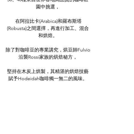
園中挑選，
 在阿拉比卡(Arabica)和羅布斯塔
(Robusta)之間選擇，再進行加工、混合
和烘焙。
除了對咖啡豆的專業講究，烘豆師Fulvio
沿襲Rossi家族的烘焙秘方，
堅持在木炭上烘製，其精湛的烘焙技藝
賦予Hodeidah咖啡獨一無二的風味。