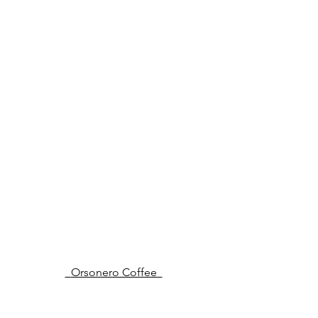
  Orsonero Coffee  
地址：Via Solferino, 27, 20121 Milano 