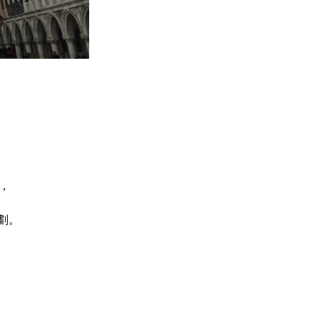
，
區，
劃。