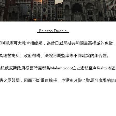
  Palazzo Ducale  
宮與聖馬可大教堂相毗鄰，為昔日威尼斯共和國最高權威的象徵
為總督寓所、政府機構、法院附屬監獄等不同建築的集合體。
紀威尼斯政府從舊時麗都島Malamocco位址遷移至今Rialto地
遇火災襲擊，因而不斷重建擴張，也逐漸改變了聖馬可廣場的規