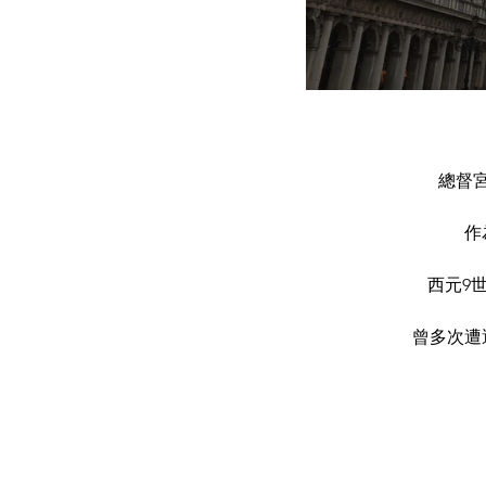
總督
作
西元9世
曾多次遭