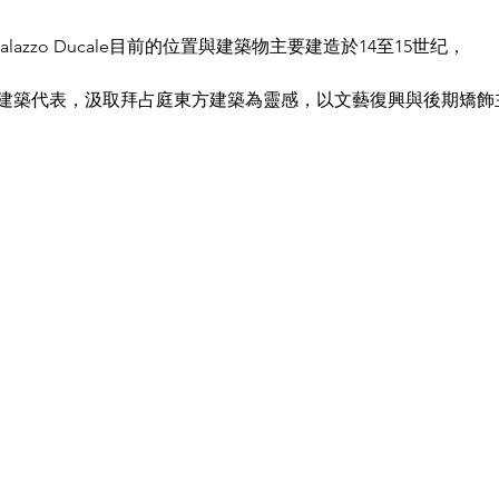
Palazzo Ducale目前的位置與建築物主要建造於14至15世纪，
建築代表，汲取拜占庭東方建築為靈感，以文藝復興與後期矯飾